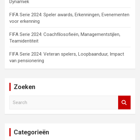
Dynamiek
FIFA Serie 2024: Speler awards, Erkenningen, Evenementen
voor erkenning
FIFA Serie 2024: Coachfilosofieën, Managementstijlen,
Teamidentiteit
FIFA Serie 2024: Veteran spelers, Loopbaanduur, Impact
van pensionering
Zoeken
S
e
a
r
c
Categorieën
h