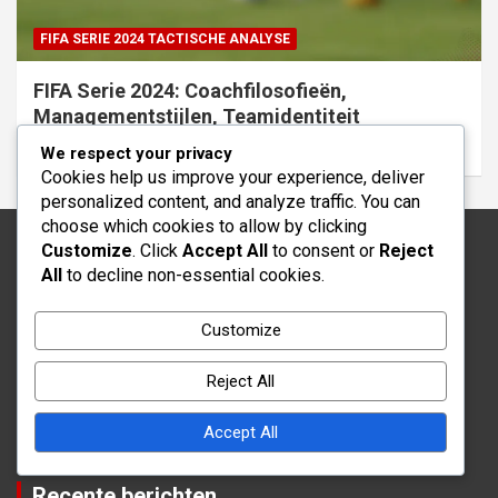
FIFA SERIE 2024 TACTISCHE ANALYSE
FIFA Serie 2024: Coachfilosofieën,
Managementstijlen, Teamidentiteit
05/02/2026
Clara Hastings
We respect your privacy
Cookies help us improve your experience, deliver
personalized content, and analyze traffic. You can
choose which cookies to allow by clicking
Customize
. Click
Accept All
to consent or
Reject
Juridisch
All
to decline non-essential cookies.
Neem contact met ons op
Customize
Cookies en tracking
Over
Reject All
Beleid gegevensbescherming
Accept All
Algemene voorwaarden
Recente berichten